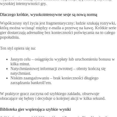
wysokiej intensywności gry.
Dlaczego krótkie, wysokointensywne sesje są nową normą
Współczesny styl życia jest fragmentaryczny; ludzie szukają rozrywki,
którą można wcisnąć między e-maila a przerwę na kawę. Krótkie serie
gier dostarczają adrenalinę bez konieczności poświęcania na to całego
popołudnia.
Ten styl opiera się na:
Jasnym celu – osiągnięciu wypłaty lub uruchomieniu bonusu w
kilka minut.
Natychmiastowej informacji zwrotnej – obroty kończą się
natychmiast.
Niskim zaangażowaniu – brak konieczności długiego
zarządzania bankroll’em.
W praktyce gracz zaczyna od szybkiego zakładu, obserwuje
obracające się bębny i decyduje o kolejnej akcji w kilka sekund.
Biblioteka gier wspierająca szybkie wyniki