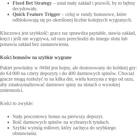
Fixed Bet Strategy
– ustal mały zakład i pozwól, by to bębny
decydowały.
Quick Feature Trigger
– celuj w rundy bonusowe, które
odblokowują się po określonej liczbie kolejnych wygranych.
Kluczowa jest szybkość: gracz raz sprawdza paytable, stawia zakład,
kręci i jeśli nie wygrywa, od razu przechodzi do innego slotu lub
ponawia zakład bez zastanowienia.
Kości bonusów na szybkie wygrane
Pakiet powitalny w iWild jest hojny, ale dostosowany do krótkiej gry:
do €4 000 na cztery depozyty i do 400 darmowych spinów. Chociaż
gracze mogą rozłożyć to na kilka dni, wielu korzysta z tego od razu,
aby zmaksymalizować darmowe spiny na slotach o wysokiej
zmienności.
Kości to zwykle:
Stały procentowy bonus na pierwszy depozyt.
Ilość darmowych spinów na wybranych tytułach.
Szybki wymóg rollover, który zachęca do szybkiego
obstawiania.