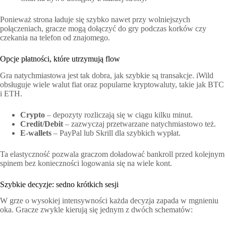
Ponieważ strona ładuje się szybko nawet przy wolniejszych
połączeniach, gracze mogą dołączyć do gry podczas korków czy
czekania na telefon od znajomego.
Opcje płatności, które utrzymują flow
Gra natychmiastowa jest tak dobra, jak szybkie są transakcje. iWild
obsługuje wiele walut fiat oraz popularne kryptowaluty, takie jak BTC
i ETH.
Crypto
– depozyty rozliczają się w ciągu kilku minut.
Credit/Debit
– zazwyczaj przetwarzane natychmiastowo też.
E‑wallets
– PayPal lub Skrill dla szybkich wypłat.
Ta elastyczność pozwala graczom doładować bankroll przed kolejnym
spinem bez konieczności logowania się na wiele kont.
Szybkie decyzje: sedno krótkich sesji
W grze o wysokiej intensywności każda decyzja zapada w mgnieniu
oka. Gracze zwykle kierują się jednym z dwóch schematów: