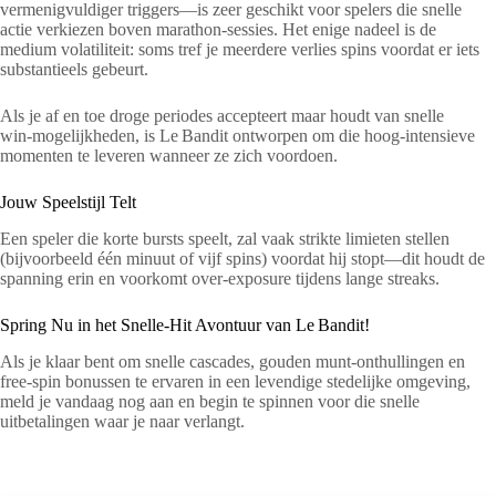
vermenigvuldiger triggers—is zeer geschikt voor spelers die snelle
actie verkiezen boven marathon‑sessies. Het enige nadeel is de
medium volatiliteit: soms tref je meerdere verlies spins voordat er iets
substantieels gebeurt.
Als je af en toe droge periodes accepteert maar houdt van snelle
win‑mogelijkheden, is Le Bandit ontworpen om die hoog‑intensieve
momenten te leveren wanneer ze zich voordoen.
Jouw Speelstijl Telt
Een speler die korte bursts speelt, zal vaak strikte limieten stellen
(bijvoorbeeld één minuut of vijf spins) voordat hij stopt—dit houdt de
spanning erin en voorkomt over‑exposure tijdens lange streaks.
Spring Nu in het Snelle‑Hit Avontuur van Le Bandit!
Als je klaar bent om snelle cascades, gouden munt‑onthullingen en
free‑spin bonussen te ervaren in een levendige stedelijke omgeving,
meld je vandaag nog aan en begin te spinnen voor die snelle
uitbetalingen waar je naar verlangt.