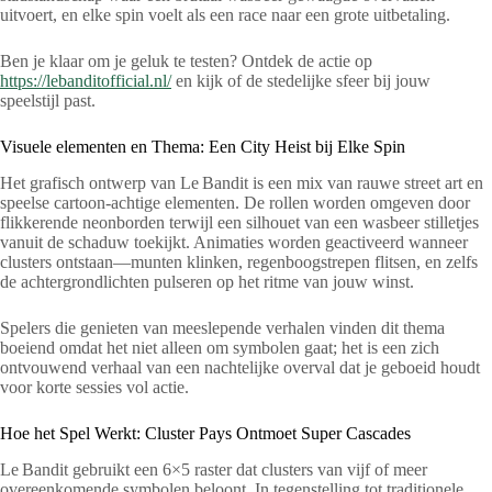
uitvoert, en elke spin voelt als een race naar een grote uitbetaling.
Ben je klaar om je geluk te testen? Ontdek de actie op
https://lebanditofficial.nl/
en kijk of de stedelijke sfeer bij jouw
speelstijl past.
Visuele elementen en Thema: Een City Heist bij Elke Spin
Het grafisch ontwerp van Le Bandit is een mix van rauwe street art en
speelse cartoon‑achtige elementen. De rollen worden omgeven door
flikkerende neonborden terwijl een silhouet van een wasbeer stilletjes
vanuit de schaduw toekijkt. Animaties worden geactiveerd wanneer
clusters ontstaan—munten klinken, regenboogstrepen flitsen, en zelfs
de achtergrondlichten pulseren op het ritme van jouw winst.
Spelers die genieten van meeslepende verhalen vinden dit thema
boeiend omdat het niet alleen om symbolen gaat; het is een zich
ontvouwend verhaal van een nachtelijke overval dat je geboeid houdt
voor korte sessies vol actie.
Hoe het Spel Werkt: Cluster Pays Ontmoet Super Cascades
Le Bandit gebruikt een 6×5 raster dat clusters van vijf of meer
overeenkomende symbolen beloont. In tegenstelling tot traditionele