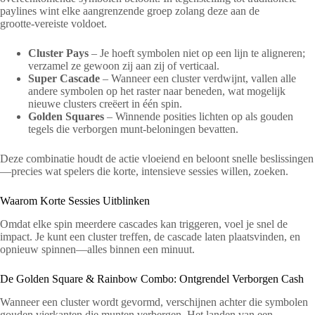
paylines wint elke aangrenzende groep zolang deze aan de
grootte‑vereiste voldoet.
Cluster Pays
– Je hoeft symbolen niet op een lijn te aligneren;
verzamel ze gewoon zij aan zij of verticaal.
Super Cascade
– Wanneer een cluster verdwijnt, vallen alle
andere symbolen op het raster naar beneden, wat mogelijk
nieuwe clusters creëert in één spin.
Golden Squares
– Winnende posities lichten op als gouden
tegels die verborgen munt‑beloningen bevatten.
Deze combinatie houdt de actie vloeiend en beloont snelle beslissingen
—precies wat spelers die korte, intensieve sessies willen, zoeken.
Waarom Korte Sessies Uitblinken
Omdat elke spin meerdere cascades kan triggeren, voel je snel de
impact. Je kunt een cluster treffen, de cascade laten plaatsvinden, en
opnieuw spinnen—alles binnen een minuut.
De Golden Square & Rainbow Combo: Ontgrendel Verborgen Cash
Wanneer een cluster wordt gevormd, verschijnen achter die symbolen
gouden vierkanten die munten verbergen. Het landen van een