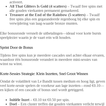
activeert.
All That Glitters Is Gold (4 scatters)
– Twaalf free spins met
alle gouden vierkanten permanent gemarkeerd.
Treasure at the End of the Rainbow (5 scatters)
– Twaalf
free spins plus een gegarandeerde regenboog bij elke spin en
verwijdering van laag‑waarde bronze munten.
Elke bonusronde versnelt de uitbetalingen—ideaal voor korte bursts
speelplezier waarin je de vaart erin wilt houden.
Sprint Door de Bonus
Tijdens free spins kun je meerdere cascades snel achter elkaar ervaren,
waardoor één bonusronde verandert in meerdere mini‑sessies van
winst na winst.
Korte‑Sessies Strategie: Klein Inzetten, Snel Groot Winnen
Omdat de volatiliteit van Le Bandit tussen medium en hoog ligt, geven
veel korte‑sessie spelers de voorkeur aan lage inzetten—rond €0.10—
en kijken of een cascade of bonus snel wordt getriggerd.
Initiële Inzet
– €0.10 tot €0.50 per spin.
Doel
– Een cluster treffen dat gouden vierkanten verlicht terwijl