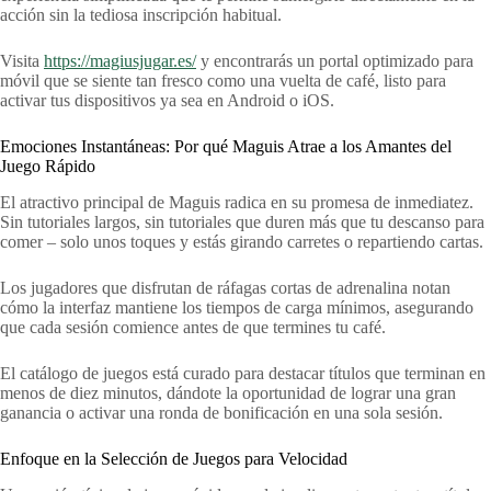
acción sin la tediosa inscripción habitual.
Visita
https://magiusjugar.es/
y encontrarás un portal optimizado para
móvil que se siente tan fresco como una vuelta de café, listo para
activar tus dispositivos ya sea en Android o iOS.
Emociones Instantáneas: Por qué Maguis Atrae a los Amantes del
Juego Rápido
El atractivo principal de Maguis radica en su promesa de inmediatez.
Sin tutoriales largos, sin tutoriales que duren más que tu descanso para
comer – solo unos toques y estás girando carretes o repartiendo cartas.
Los jugadores que disfrutan de ráfagas cortas de adrenalina notan
cómo la interfaz mantiene los tiempos de carga mínimos, asegurando
que cada sesión comience antes de que termines tu café.
El catálogo de juegos está curado para destacar títulos que terminan en
menos de diez minutos, dándote la oportunidad de lograr una gran
ganancia o activar una ronda de bonificación en una sola sesión.
Enfoque en la Selección de Juegos para Velocidad