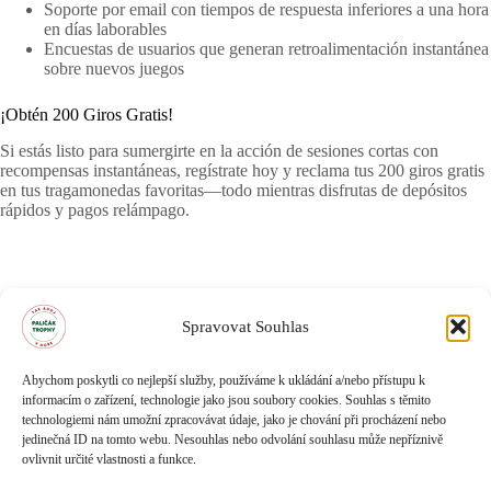
Soporte por email con tiempos de respuesta inferiores a una hora
en días laborables
Encuestas de usuarios que generan retroalimentación instantánea
sobre nuevos juegos
¡Obtén 200 Giros Gratis!
Si estás listo para sumergirte en la acción de sesiones cortas con
recompensas instantáneas, regístrate hoy y reclama tus 200 giros gratis
en tus tragamonedas favoritas—todo mientras disfrutas de depósitos
rápidos y pagos relámpago.
Spravovat Souhlas
Kontaktujte nás
Abychom poskytli co nejlepší služby, používáme k ukládání a/nebo přístupu k
informacím o zařízení, technologie jako jsou soubory cookies. Souhlas s těmito
Máte otázku? Podívejte se na
FAQ
, nebo nám napište.
technologiemi nám umožní zpracovávat údaje, jako je chování při procházení nebo
jedinečná ID na tomto webu. Nesouhlas nebo odvolání souhlasu může nepříznivě
E-mail:
petrkovskaeveresting@gmail.com
ovlivnit určité vlastnosti a funkce.