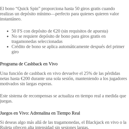
El bono “Quick Spin” proporciona hasta 50 giros gratis cuando
realizas un depósito mínimo—perfecto para quienes quieren valor
instantáneo.
50 FS con depósito de €20 (sin requisitos de apuesta)
No se requiere depósito de bono para giros gratis en
tragamonedas seleccionadas
Crédito de bono se aplica automáticamente después del primer
giro
Programa de Cashback en Vivo
Una función de cashback en vivo devuelve el 25% de las pérdidas
netas hasta €200 durante una sola sesión, manteniendo a los jugadores
motivados sin largas esperas.
Este sistema de recompensas se actualiza en tiempo real a medida que
juegas.
Juegos en Vivo: Adrenalina en Tiempo Real
Si deseas algo más allá de las tragamonedas, el Blackjack en vivo o la
Ruleta ofrecen alta intensidad sin sesiones largas.