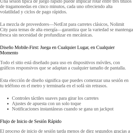
Una sesión típica de juego rápido puede implicar rotar entre tres títulos
de tragamonedas en cinco minutos, cada uno ofreciendo alta
volatilidad y ciclos de pago rápidos.
La mezcla de proveedores—NetEnt para carretes clásicos, Nolimit
City para temas de alta energía—garantiza que la variedad se mantenga
fresca sin necesidad de profundizar en mecánicas.
Diseño Mobile-First: Juega en Cualquier Lugar, en Cualquier
Momento
Todo el sitio está diseñado para uso en dispositivos móviles, con
gráficos responsivos que se adaptan a cualquier tamaño de pantalla.
Esta elección de diseño significa que puedes comenzar una sesión en
tu teléfono en el metro y terminarla en el sofá sin retrasos.
Controles táctiles suaves para girar los carretes
Ajustes de apuesta con un solo toque
Notificaciones instantáneas cuando se gana un jackpot
Flujo de Inicio de Sesión Rápido
El proceso de inicio de sesión tarda menos de diez segundos gracias a