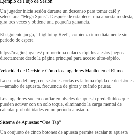
Ejemplo de Flujo de Sesión
Un jugador inicia sesión durante un descanso para tomar café y
selecciona “Mega Spins”. Después de establecer una apuesta modesta,
gira tres veces y obtiene una pequeña ganancia.
El siguiente juego, “Lightning Reel”, comienza inmediatamente sin
período de espera.
https://magiusjugar.es/ proporciona enlaces rápidos a estos juegos
directamente desde la página principal para acceso ultra‑rápido.
Velocidad de Decisión: Cómo los Jugadores Mantienen el Ritmo
La esencia del juego en sesiones cortas es la toma rápida de decisiones
—tamaño de apuesta, frecuencia de giros y cuándo pausar.
Los jugadores suelen confiar en niveles de apuesta predefinidos que
pueden activar con un solo toque, eliminando la carga mental de
calcular probabilidades en un período ajustado.
Sistema de Apuestas “One‑Tap”
Un conjunto de cinco botones de apuesta permite escalar tu apuesta