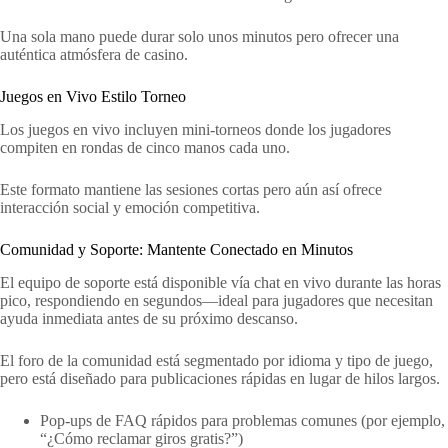
Una sola mano puede durar solo unos minutos pero ofrecer una
auténtica atmósfera de casino.
Juegos en Vivo Estilo Torneo
Los juegos en vivo incluyen mini‑torneos donde los jugadores
compiten en rondas de cinco manos cada uno.
Este formato mantiene las sesiones cortas pero aún así ofrece
interacción social y emoción competitiva.
Comunidad y Soporte: Mantente Conectado en Minutos
El equipo de soporte está disponible vía chat en vivo durante las horas
pico, respondiendo en segundos—ideal para jugadores que necesitan
ayuda inmediata antes de su próximo descanso.
El foro de la comunidad está segmentado por idioma y tipo de juego,
pero está diseñado para publicaciones rápidas en lugar de hilos largos.
Pop-ups de FAQ rápidos para problemas comunes (por ejemplo,
“¿Cómo reclamar giros gratis?”)