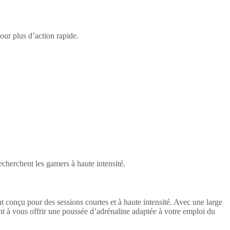
pour plus d’action rapide.
cherchent les gamers à haute intensité.
 conçu pour des sessions courtes et à haute intensité. Avec une large
ent à vous offrir une poussée d’adrénaline adaptée à votre emploi du