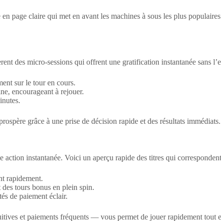
en page claire qui met en avant les machines à sous les plus populaires
nt des micro‑sessions qui offrent une gratification instantanée sans l
nt sur le tour en cours.
ine, encourageant à rejouer.
inutes.
 prospère grâce à une prise de décision rapide et des résultats immédiats.
ne action instantanée. Voici un aperçu rapide des titres qui correspondent
nt rapidement.
des tours bonus en plein spin.
tés de paiement éclair.
tives et paiements fréquents — vous permet de jouer rapidement tout en 