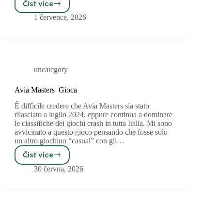
Číst více
Nalu
Casino
1 července, 2026
Testimonial
for
the
United
Kingdom
uncategory
Avia Masters ️ Gioca
È difficile credere che Avia Masters sia stato
rilasciato a luglio 2024, eppure continua a dominare
le classifiche dei giochi crash in tutta Italia. Mi sono
avvicinato a questo gioco pensando che fosse solo
un altro giochino “casual” con gli…
Číst více
Avia
Masters
30 června, 2026
Gioca