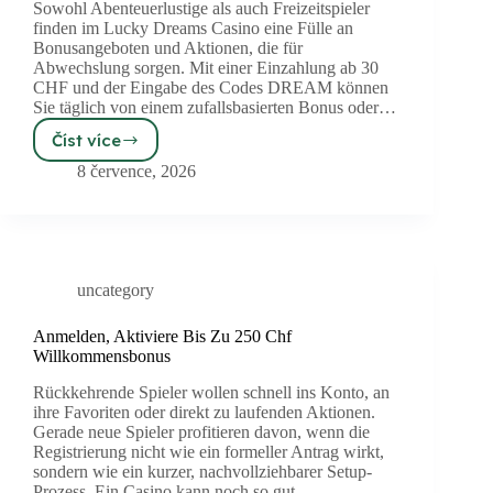
Sowohl Abenteuerlustige als auch Freizeitspieler
finden im Lucky Dreams Casino eine Fülle an
Bonusangeboten und Aktionen, die für
Abwechslung sorgen. Mit einer Einzahlung ab 30
CHF und der Eingabe des Codes DREAM können
Sie täglich von einem zufallsbasierten Bonus oder…
Číst více
High
Roller
8 července, 2026
Bonus
Bis
2500
Chf
uncategory
Anmelden, Aktiviere Bis Zu 250 Chf
Willkommensbonus
Rückkehrende Spieler wollen schnell ins Konto, an
ihre Favoriten oder direkt zu laufenden Aktionen.
Gerade neue Spieler profitieren davon, wenn die
Registrierung nicht wie ein formeller Antrag wirkt,
sondern wie ein kurzer, nachvollziehbarer Setup-
Prozess. Ein Casino kann noch so gut…