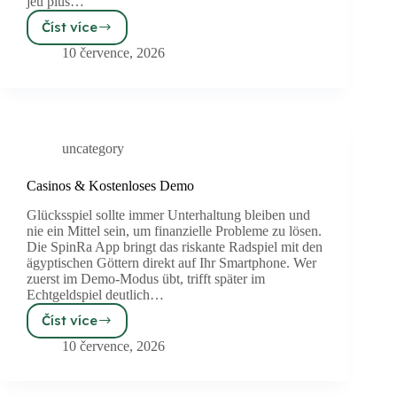
jeu plus…
Číst více
“
Préface
10 července, 2026
Sans
Titre
“
Par
Norman
uncategory
Spinrad
Bibliographie
Sf
Casinos & Kostenloses Demo
Exliibris
Glücksspiel sollte immer Unterhaltung bleiben und
nie ein Mittel sein, um finanzielle Probleme zu lösen.
Die SpinRa App bringt das riskante Radspiel mit den
ägyptischen Göttern direkt auf Ihr Smartphone. Wer
zuerst im Demo-Modus übt, trifft später im
Echtgeldspiel deutlich…
Číst více
Casinos
&
10 července, 2026
Kostenloses
Demo