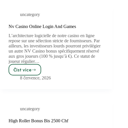
uncategory
Nv Casino Online Login And Games
L’architecture logicielle de notre casino en ligne
repose sur une sélection stricte de fournisseurs. Par
ailleurs, les investisseurs lourds pourront privilégier
un autre NV Casino bonus spécifiquement réservé
aux gros joueurs (100 % jusqu’à €). Ce statut de
joueur régulier…
Číst více
Nv
Casino
8 července, 2026
Online
Login
And
Games
uncategory
High Roller Bonus Bis 2500 Chf