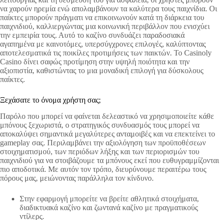
να χαρούν ηρεμία ενώ απολαμβάνουν τα καλύτερα τους παιχνίδια. Οι
παίκτες μπορούν πράγματι να επικοινωνούν κατά τη διάρκεια του
παιχνιδιού, καλλιεργώντας μια κοινωνική περιβάλλον που ενισχύει
την εμπειρία τους. Αυτό το καζίνο συνδυάζει παραδοσιακά
αγαπημένα με καινοτόμες, υπερσύγχρονες επιλογές, καλύπτοντας
αποτελεσματικά τις ποικίλες προτιμήσεις των παικτών. Το Casinoly
Casino δίνει σαφώς προτίμηση στην υψηλή ποιότητα και την
αξιοπιστία, καθιστώντας το μια μοναδική επιλογή για δύσκολους
παίκτες.
Ξεχάσατε το όνομα χρήστη σας;
Παρόλο που μπορεί να φαίνεται δελεαστικό να χρησιμοποιείτε κάθε
μπόνους ξεχωριστά, ο στρατηγικός συνδυασμός τους μπορεί να
αποκαλύψει σημαντικά μεγαλύτερες ανταμοιβές και να επεκτείνει το
gameplay σας. Περιλαμβάνει την αξιολόγηση των προϋποθέσεων
στοιχηματισμού, των περιόδων λήξης και των περιορισμών του
παιχνιδιού για να στοιβάζουμε τα μπόνους εκεί που ευθυγραμμίζονται
πιο αποδοτικά. Με αυτόν τον τρόπο, διευρύνουμε περαιτέρω τους
πόρους μας, μειώνοντας παράλληλα τον κίνδυνο.
Στην εφαρμογή μπορείτε να βρείτε αθλητικά στοιχήματα,
διαδικτυακά καζίνο και ζωντανά καζίνο με πραγματικούς
ντίλερς.